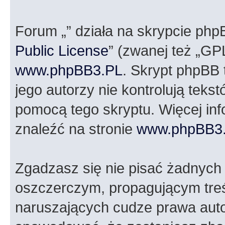
Forum „” działa na skrypcie php
Public License
” (zwanej też „GP
www.phpBB3.PL
. Skrypt phpBB t
jego autorzy nie kontrolują tek
pomocą tego skryptu. Więcej in
znaleźć na stronie
www.phpBB3
Zgadzasz się nie pisać żadnych
oszczerczym, propagującym treś
naruszających cudze prawa auto