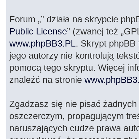
Forum „” działa na skrypcie php
Public License
” (zwanej też „GP
www.phpBB3.PL
. Skrypt phpBB t
jego autorzy nie kontrolują tek
pomocą tego skryptu. Więcej in
znaleźć na stronie
www.phpBB3
Zgadzasz się nie pisać żadnych
oszczerczym, propagującym treś
naruszających cudze prawa auto