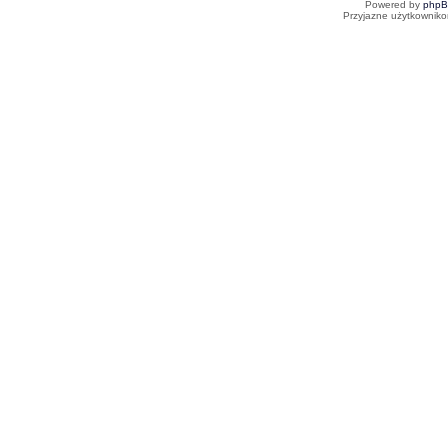
Powered by
php
Przyjazne użytkowniko