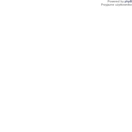
Powered by
php
Przyjazne użytkowniko