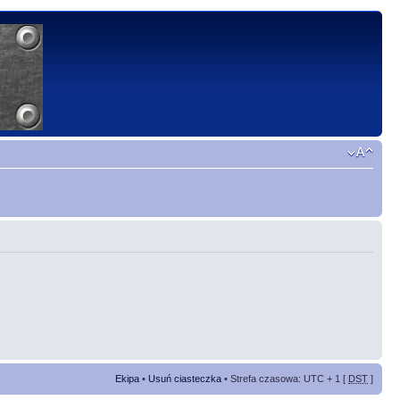
Ekipa
•
Usuń ciasteczka
• Strefa czasowa: UTC + 1 [
DST
]