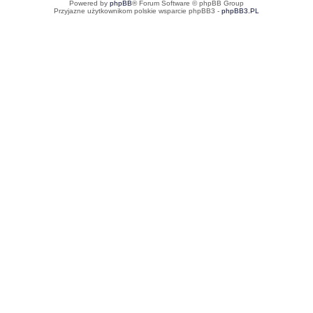
Powered by
phpBB
® Forum Software © phpBB Group
Przyjazne użytkownikom polskie wsparcie phpBB3 -
phpBB3.PL