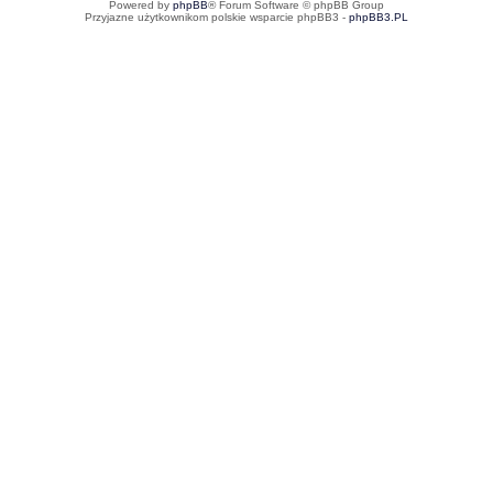
Powered by
phpBB
® Forum Software © phpBB Group
Przyjazne użytkownikom polskie wsparcie phpBB3 -
phpBB3.PL