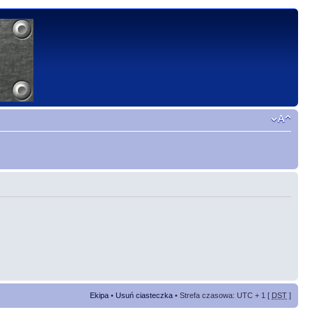
Ekipa
•
Usuń ciasteczka
• Strefa czasowa: UTC + 1 [
DST
]