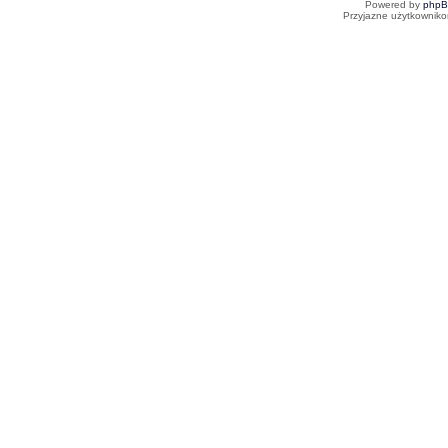
Powered by
php
Przyjazne użytkowniko