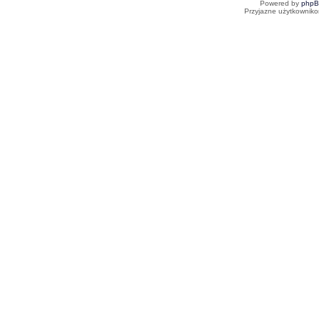
Powered by
php
Przyjazne użytkowniko