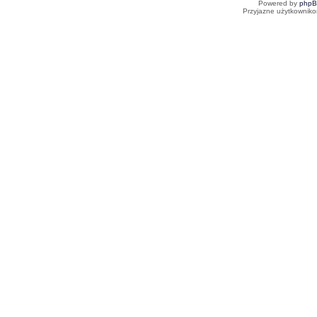
Powered by
php
Przyjazne użytkowniko