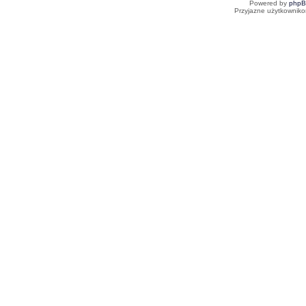
Powered by
php
Przyjazne użytkowniko