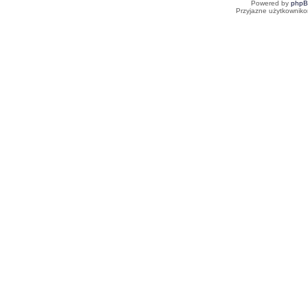
Powered by
php
Przyjazne użytkowniko