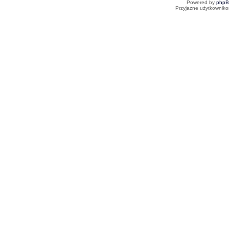
Powered by
php
Przyjazne użytkowniko