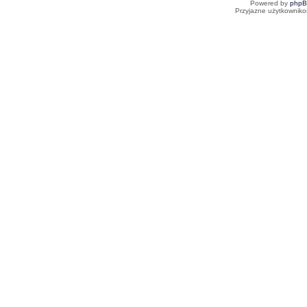
Powered by
php
Przyjazne użytkowniko