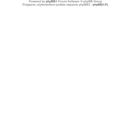
Powered by
phpBB
® Forum Software © phpBB Group
Przyjazne użytkownikom polskie wsparcie phpBB3 -
phpBB3.PL