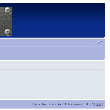
Ekipa
•
Usuń ciasteczka
• Strefa czasowa: UTC + 1 [
DST
]