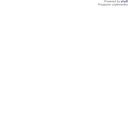
Powered by
php
Przyjazne użytkowniko