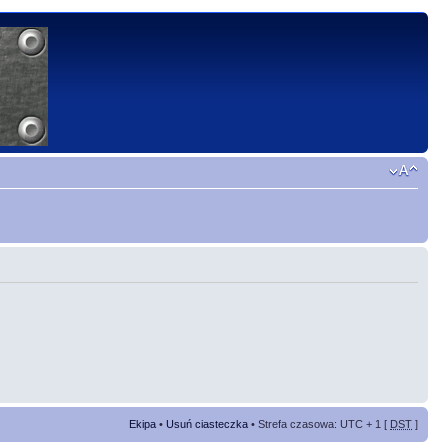
Ekipa
•
Usuń ciasteczka
• Strefa czasowa: UTC + 1 [
DST
]