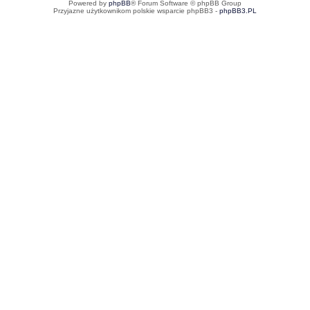
Powered by
phpBB
® Forum Software © phpBB Group
Przyjazne użytkownikom polskie wsparcie phpBB3 -
phpBB3.PL