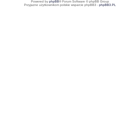
Powered by
phpBB
® Forum Software © phpBB Group
Przyjazne użytkownikom polskie wsparcie phpBB3 -
phpBB3.PL