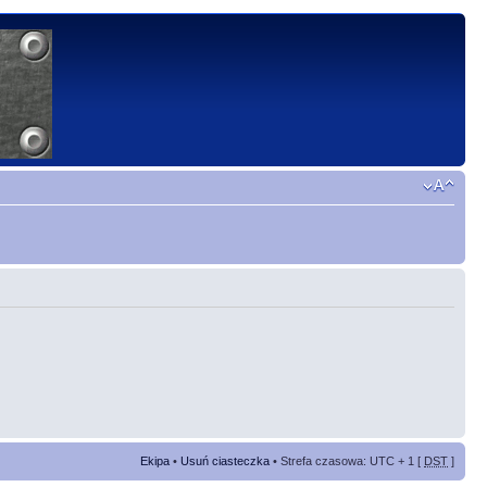
Ekipa
•
Usuń ciasteczka
• Strefa czasowa: UTC + 1 [
DST
]