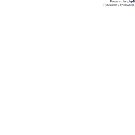
Powered by
php
Przyjazne użytkowniko