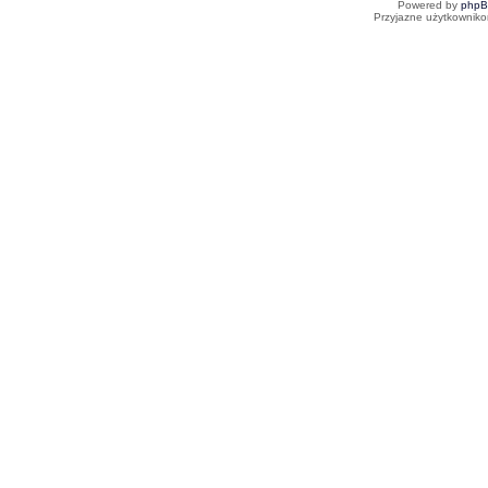
Powered by
php
Przyjazne użytkowniko