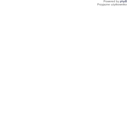
Powered by
php
Przyjazne użytkowniko