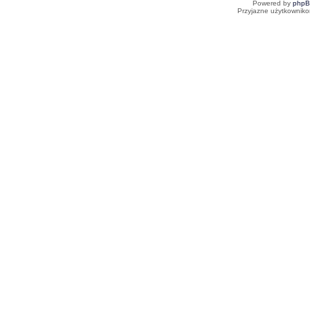
Powered by
php
Przyjazne użytkowniko