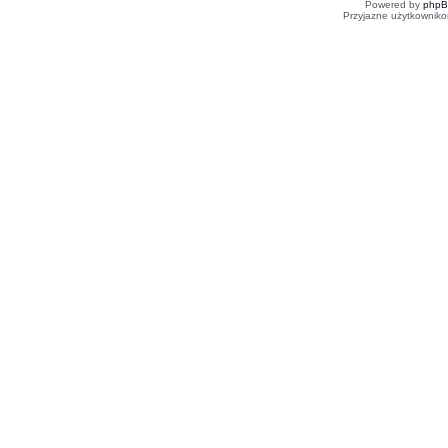
Powered by
php
Przyjazne użytkowniko