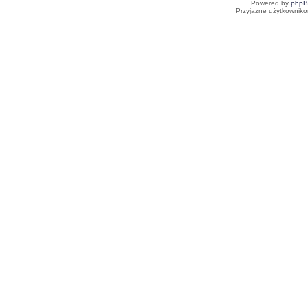
Powered by
php
Przyjazne użytkowniko