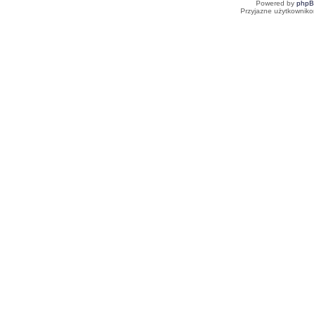
Powered by
php
Przyjazne użytkowniko