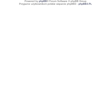
Powered by
phpBB
® Forum Software © phpBB Group
Przyjazne użytkownikom polskie wsparcie phpBB3 -
phpBB3.PL