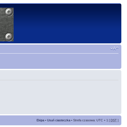
Ekipa
•
Usuń ciasteczka
• Strefa czasowa: UTC + 1 [
DST
]