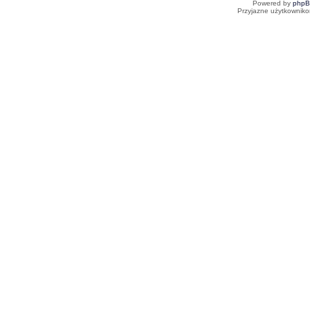
Powered by
php
Przyjazne użytkowniko