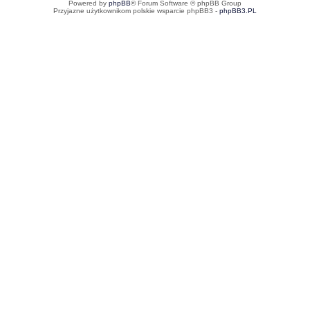
Powered by
phpBB
® Forum Software © phpBB Group
Przyjazne użytkownikom polskie wsparcie phpBB3 -
phpBB3.PL