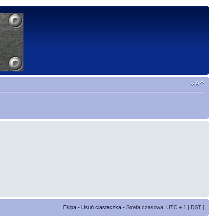
Ekipa
•
Usuń ciasteczka
• Strefa czasowa: UTC + 1 [
DST
]