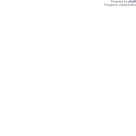
Powered by
php
Przyjazne użytkowniko