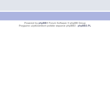
Powered by
phpBB
® Forum Software © phpBB Group
Przyjazne użytkownikom polskie wsparcie phpBB3 -
phpBB3.PL