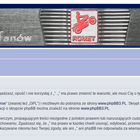
zgadzasz, opuść i nie korzystaj z „”. „” ma prawo zmienić te warunki, ale musi Cię o
ense
” (zwanej też „GPL”) i możliwym do pobrania ze strony
www.phpBB3.PL
. Skrypt
acji o skrypcie phpBB można znaleźć na stronie
www.phpBB3.PL
.
zerczym, propagującym treści niezgodne z polskim prawem lub naruszających cud
owaniu. Zgadzasz się, że „” ma prawo w każdej chwili usunąć, edytować, przeni
przekazywane nikomu bez Twojej zgody, ale ani „” ani phpBB nie odpowiada za wł