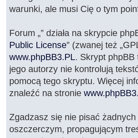
warunki, ale musi Cię o tym poi
Forum „” działa na skrypcie php
Public License
” (zwanej też „GP
www.phpBB3.PL
. Skrypt phpBB t
jego autorzy nie kontrolują tek
pomocą tego skryptu. Więcej in
znaleźć na stronie
www.phpBB3
Zgadzasz się nie pisać żadnych
oszczerczym, propagującym treś