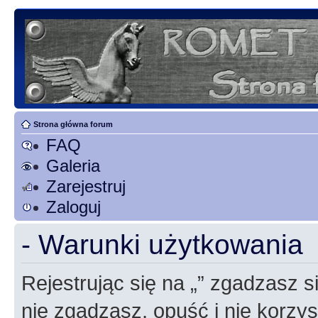
Strona główna forum
FAQ
Galeria
Zarejestruj
Zaloguj
- Warunki użytkowania
Rejestrując się na „” zgadzasz si
nie zgadzasz, opuść i nie korzyst