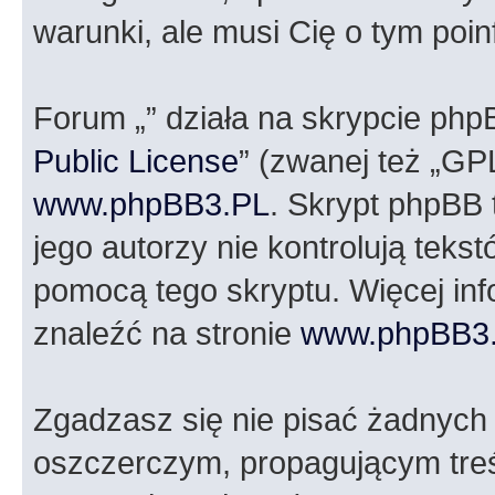
warunki, ale musi Cię o tym poi
Forum „” działa na skrypcie php
Public License
” (zwanej też „GP
www.phpBB3.PL
. Skrypt phpBB t
jego autorzy nie kontrolują tek
pomocą tego skryptu. Więcej in
znaleźć na stronie
www.phpBB3
Zgadzasz się nie pisać żadnych
oszczerczym, propagującym treś