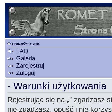
Strona główna forum
FAQ
Galeria
Zarejestruj
Zaloguj
- Warunki użytkowania
Rejestrując się na „” zgadzasz si
nie zgadzasz, opuść i nie korzyst