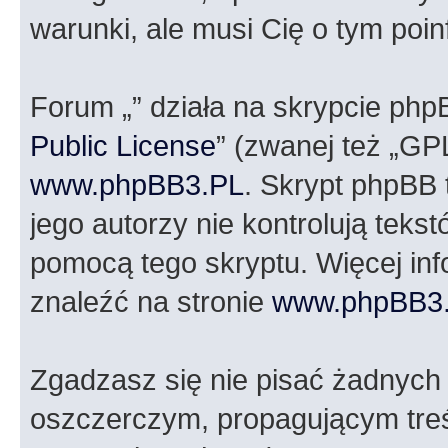
warunki, ale musi Cię o tym poi
Forum „” działa na skrypcie php
Public License
” (zwanej też „GP
www.phpBB3.PL
. Skrypt phpBB t
jego autorzy nie kontrolują tek
pomocą tego skryptu. Więcej in
znaleźć na stronie
www.phpBB3
Zgadzasz się nie pisać żadnych
oszczerczym, propagującym treś