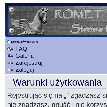
Strona główna forum
FAQ
Galeria
Zarejestruj
Zaloguj
- Warunki użytkowania
Rejestrując się na „” zgadzasz si
nie zgadzasz, opuść i nie korzyst