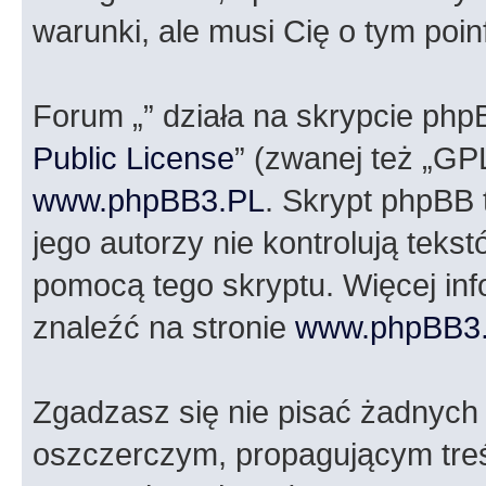
warunki, ale musi Cię o tym poi
Forum „” działa na skrypcie php
Public License
” (zwanej też „GP
www.phpBB3.PL
. Skrypt phpBB t
jego autorzy nie kontrolują tek
pomocą tego skryptu. Więcej in
znaleźć na stronie
www.phpBB3
Zgadzasz się nie pisać żadnych
oszczerczym, propagującym treś