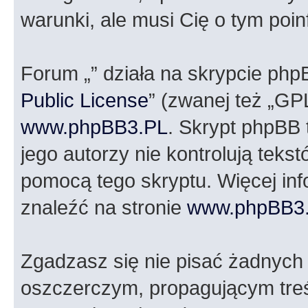
warunki, ale musi Cię o tym poi
Forum „” działa na skrypcie php
Public License
” (zwanej też „GP
www.phpBB3.PL
. Skrypt phpBB t
jego autorzy nie kontrolują tek
pomocą tego skryptu. Więcej in
znaleźć na stronie
www.phpBB3
Zgadzasz się nie pisać żadnych
oszczerczym, propagującym treś