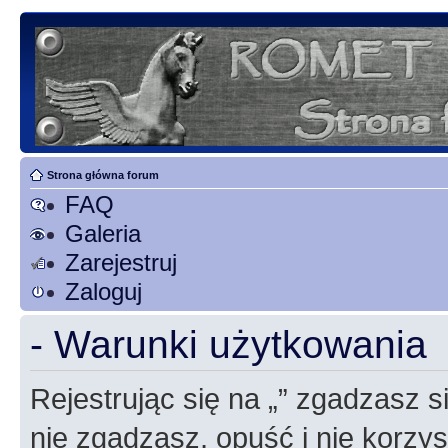
Strona główna forum
FAQ
Galeria
Zarejestruj
Zaloguj
- Warunki użytkowania
Rejestrując się na „” zgadzasz si
nie zgadzasz, opuść i nie korzyst