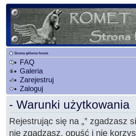
Strona główna forum
FAQ
Galeria
Zarejestruj
Zaloguj
- Warunki użytkowania
Rejestrując się na „” zgadzasz si
nie zgadzasz, opuść i nie korzyst