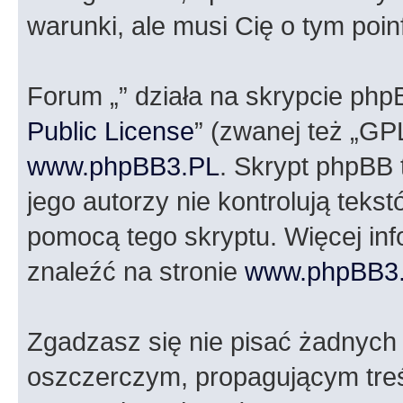
warunki, ale musi Cię o tym poi
Forum „” działa na skrypcie php
Public License
” (zwanej też „GP
www.phpBB3.PL
. Skrypt phpBB t
jego autorzy nie kontrolują tek
pomocą tego skryptu. Więcej in
znaleźć na stronie
www.phpBB3
Zgadzasz się nie pisać żadnych
oszczerczym, propagującym treś