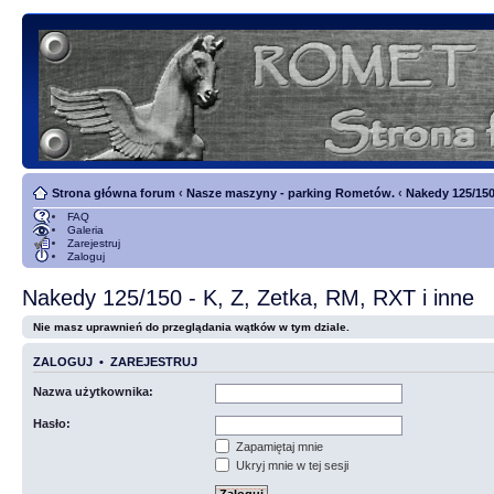
Strona główna forum
‹
Nasze maszyny - parking Rometów.
‹
Nakedy 125/150 
FAQ
Galeria
Zarejestruj
Zaloguj
Nakedy 125/150 - K, Z, Zetka, RM, RXT i inne
Nie masz uprawnień do przeglądania wątków w tym dziale.
ZALOGUJ
•
ZAREJESTRUJ
Nazwa użytkownika:
Hasło:
Zapamiętaj mnie
Ukryj mnie w tej sesji