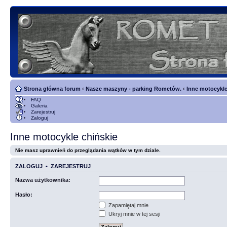
Strona główna forum
‹
Nasze maszyny - parking Rometów.
‹
Inne motocykle
FAQ
Galeria
Zarejestruj
Zaloguj
Inne motocykle chińskie
Nie masz uprawnień do przeglądania wątków w tym dziale.
ZALOGUJ
•
ZAREJESTRUJ
Nazwa użytkownika:
Hasło:
Zapamiętaj mnie
Ukryj mnie w tej sesji