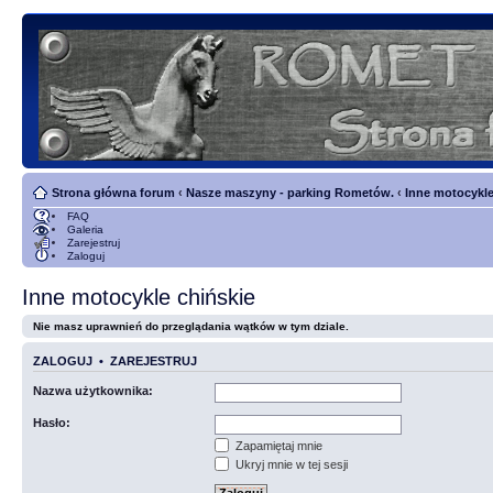
Strona główna forum
‹
Nasze maszyny - parking Rometów.
‹
Inne motocykle
FAQ
Galeria
Zarejestruj
Zaloguj
Inne motocykle chińskie
Nie masz uprawnień do przeglądania wątków w tym dziale.
ZALOGUJ
•
ZAREJESTRUJ
Nazwa użytkownika:
Hasło:
Zapamiętaj mnie
Ukryj mnie w tej sesji