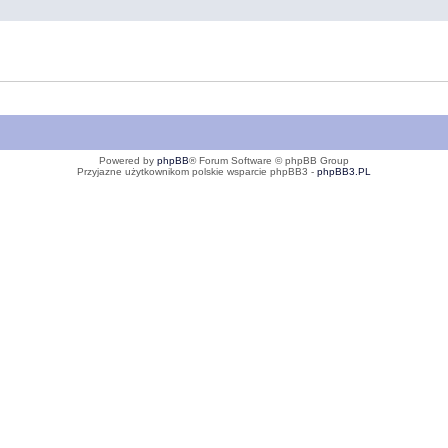
Powered by
phpBB
® Forum Software © phpBB Group
Przyjazne użytkownikom polskie wsparcie phpBB3 -
phpBB3.PL