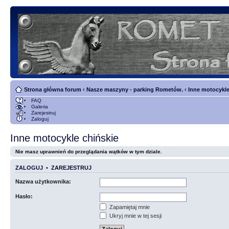
Strona główna forum
‹
Nasze maszyny - parking Rometów.
‹
Inne motocykle
FAQ
Galeria
Zarejestruj
Zaloguj
Inne motocykle chińskie
Nie masz uprawnień do przeglądania wątków w tym dziale.
ZALOGUJ
•
ZAREJESTRUJ
Nazwa użytkownika:
Hasło:
Zapamiętaj mnie
Ukryj mnie w tej sesji