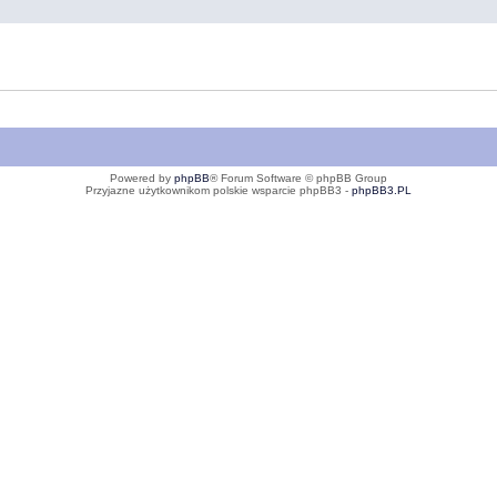
Powered by
phpBB
® Forum Software © phpBB Group
Przyjazne użytkownikom polskie wsparcie phpBB3 -
phpBB3.PL