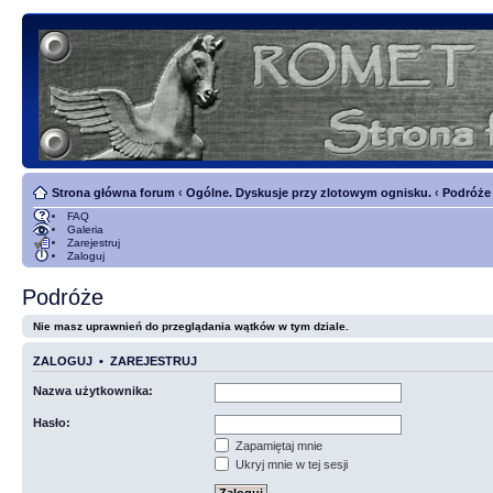
Strona główna forum
‹
Ogólne. Dyskusje przy zlotowym ognisku.
‹
Podróże
FAQ
Galeria
Zarejestruj
Zaloguj
Podróże
Nie masz uprawnień do przeglądania wątków w tym dziale.
ZALOGUJ
•
ZAREJESTRUJ
Nazwa użytkownika:
Hasło:
Zapamiętaj mnie
Ukryj mnie w tej sesji