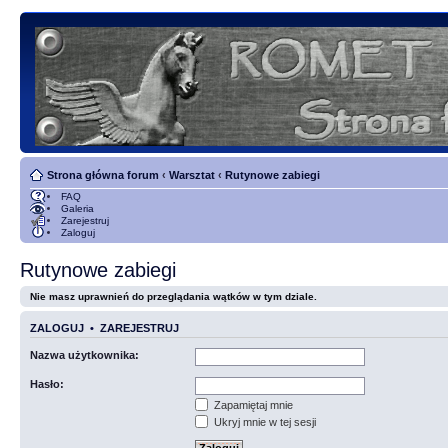
Strona główna forum
‹
Warsztat
‹
Rutynowe zabiegi
FAQ
Galeria
Zarejestruj
Zaloguj
Rutynowe zabiegi
Nie masz uprawnień do przeglądania wątków w tym dziale.
ZALOGUJ
•
ZAREJESTRUJ
Nazwa użytkownika:
Hasło:
Zapamiętaj mnie
Ukryj mnie w tej sesji