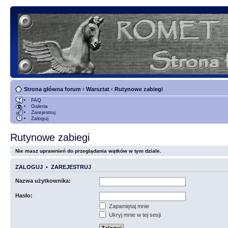
Strona główna forum
‹
Warsztat
‹
Rutynowe zabiegi
FAQ
Galeria
Zarejestruj
Zaloguj
Rutynowe zabiegi
Nie masz uprawnień do przeglądania wątków w tym dziale.
ZALOGUJ
•
ZAREJESTRUJ
Nazwa użytkownika:
Hasło:
Zapamiętaj mnie
Ukryj mnie w tej sesji