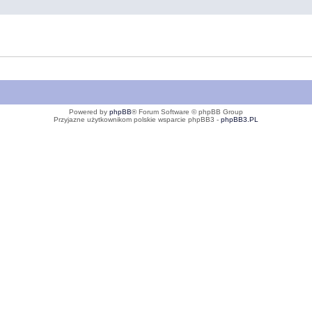
Powered by
phpBB
® Forum Software © phpBB Group
Przyjazne użytkownikom polskie wsparcie phpBB3 -
phpBB3.PL