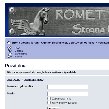
Strona główna forum
‹
Ogólne. Dyskusje przy zlotowym ognisku.
‹
Powitaln
FAQ
Galeria
Zarejestruj
Zaloguj
Powitalnia
Nie masz uprawnień do przeglądania wątków w tym dziale.
ZALOGUJ
•
ZAREJESTRUJ
Nazwa użytkownika:
Hasło:
Zapamiętaj mnie
Ukryj mnie w tej sesji