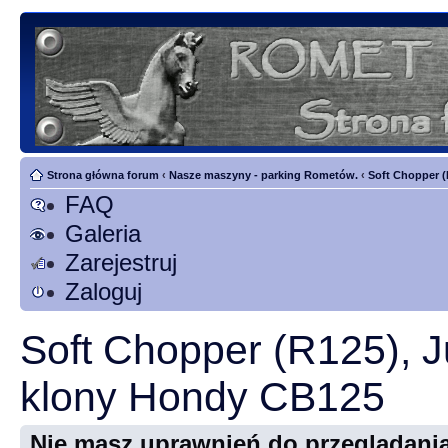
Strona główna forum
‹
Nasze maszyny - parking Rometów.
‹
Soft Chopper (
FAQ
Galeria
Zarejestruj
Zaloguj
Soft Chopper (R125), J
klony Hondy CB125
Nie masz uprawnień do przeglądania