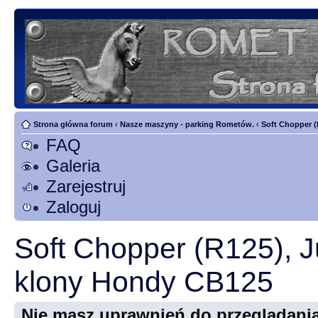
Strona główna forum
‹
Nasze maszyny - parking Rometów.
‹
Soft Chopper (
FAQ
Galeria
Zarejestruj
Zaloguj
Soft Chopper (R125), J
klony Hondy CB125
Nie masz uprawnień do przeglądania