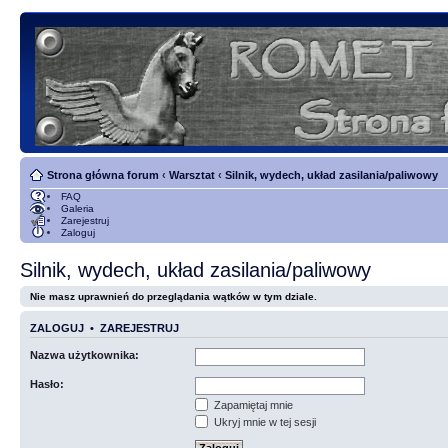
Strona główna forum
‹
Warsztat
‹
Silnik, wydech, układ zasilania/paliwowy
FAQ
Galeria
Zarejestruj
Zaloguj
Silnik, wydech, układ zasilania/paliwowy
Nie masz uprawnień do przeglądania wątków w tym dziale.
ZALOGUJ
•
ZAREJESTRUJ
Nazwa użytkownika:
Hasło:
Zapamiętaj mnie
Ukryj mnie w tej sesji