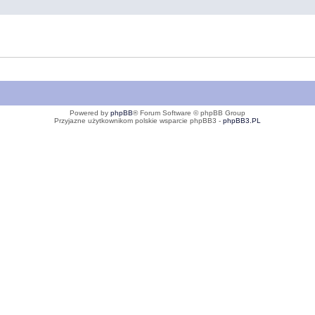
Powered by
phpBB
® Forum Software © phpBB Group
Przyjazne użytkownikom polskie wsparcie phpBB3 -
phpBB3.PL