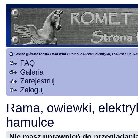
Strona główna forum
‹
Warsztat
‹
Rama, owiewki, elektryka, zawieszenie, ko
FAQ
Galeria
Zarejestruj
Zaloguj
Rama, owiewki, elektry
hamulce
Nie masz uprawnień do przeglądania