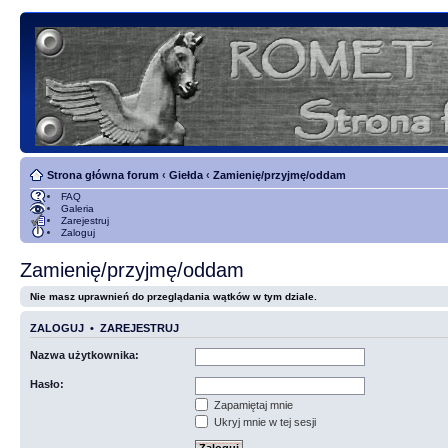
Strona główna forum
‹
Giełda
‹
Zamienię/przyjmę/oddam
FAQ
Galeria
Zarejestruj
Zaloguj
Zamienię/przyjmę/oddam
Nie masz uprawnień do przeglądania wątków w tym dziale.
ZALOGUJ
•
ZAREJESTRUJ
Nazwa użytkownika:
Hasło:
Zapamiętaj mnie
Ukryj mnie w tej sesji