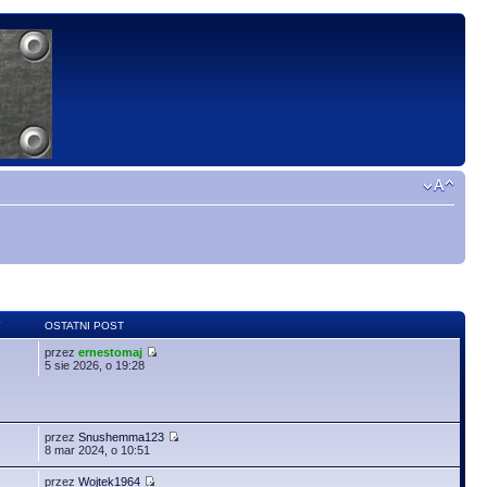
Y
OSTATNI POST
przez
ernestomaj
5 sie 2026, o 19:28
przez
Snushemma123
8 mar 2024, o 10:51
przez
Wojtek1964