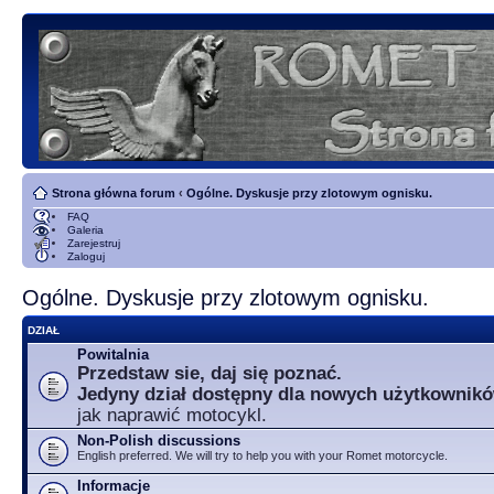
Strona główna forum
‹
Ogólne. Dyskusje przy zlotowym ognisku.
FAQ
Galeria
Zarejestruj
Zaloguj
Ogólne. Dyskusje przy zlotowym ognisku.
DZIAŁ
Powitalnia
Przedstaw sie, daj się poznać.
Jedyny dział dostępny dla nowych użytkownik
jak naprawić motocykl.
Non-Polish discussions
English preferred. We will try to help you with your Romet motorcycle.
Informacje