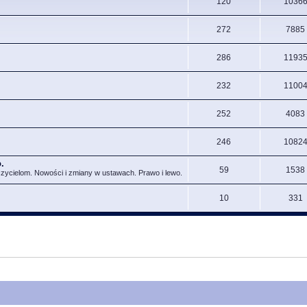
120
1036
272
7885
286
1193
232
1100
252
4083
246
1082
.
59
1538
czycielom. Nowości i zmiany w ustawach. Prawo i lewo.
10
331