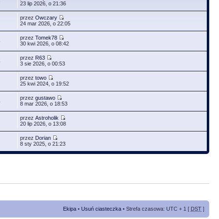
6
23 lip 2026, o 21:36
przez
Owczary
24 mar 2026, o 22:05
przez
Tomek78
5
30 kwi 2026, o 08:42
przez
R63
4
3 sie 2026, o 00:53
przez
towo
25 kwi 2024, o 19:52
przez
gustawo
4
8 mar 2026, o 18:53
przez
Astroholik
20 lip 2026, o 13:08
przez
Dorian
8 sty 2025, o 21:23
Ekipa
•
Usuń ciasteczka
• Strefa czasowa: UTC + 1 [
DST
]