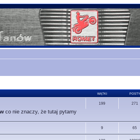
WĄTKI
POST
199
271
ów
co nie znaczy, że tutaj pytamy
9
65