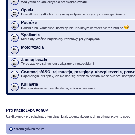
Wszystko co chcielibyscie przekazac swiatu
Opinie
Dział dla wszystkich którzy mają wątpliwości czy kupić nowego Rometa
Podróże
Podróże na Romecie? Dlaczego nie. Na innym ostatecznie też można
Spotkania
Mini zloty, wpólne bujanie się, rozmowy przy napojach
Motoryzacja
Z innej beczki
To co zazwyczaj nie jest związane z motocyklami
Gwarancja/ASO, rejestracja, przeglądy, ubezpieczenia, prawo
Papierologia, przepisy, jak nie dać się zrobić w babmbuko serwisom, ubezpie
Kulinaria
Kuchnia Romeciarza - Na zlocie, w trasie, w domu
KTO PRZEGLĄDA FORUM
Użytkownicy przeglądający ten dział: Brak zidentyfikowanych użytkowników i 1 gość
Strona główna forum