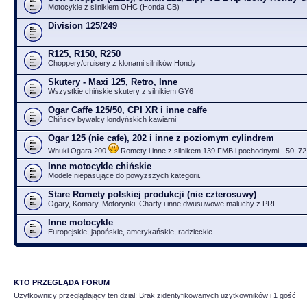
Motocykle z silnikiem OHC (Honda CB)
Division 125/249
R125, R150, R250
Choppery/cruisery z klonami silników Hondy
Skutery - Maxi 125, Retro, Inne
Wszystkie chińskie skutery z silnikiem GY6
Ogar Caffe 125/50, CPI XR i inne caffe
Chińscy bywalcy londyńskich kawiarni
Ogar 125 (nie cafe), 202 i inne z poziomym cylindrem
Wnuki Ogara 200
Romety i inne z silnikem 139 FMB i pochodnymi - 50, 72
Inne motocykle chińskie
Modele niepasujące do powyższych kategorii.
Stare Romety polskiej produkcji (nie czterosuwy)
Ogary, Komary, Motorynki, Charty i inne dwusuwowe maluchy z PRL
Inne motocykle
Europejskie, japońskie, amerykańskie, radzieckie
KTO PRZEGLĄDA FORUM
Użytkownicy przeglądający ten dział: Brak zidentyfikowanych użytkowników i 1 gość