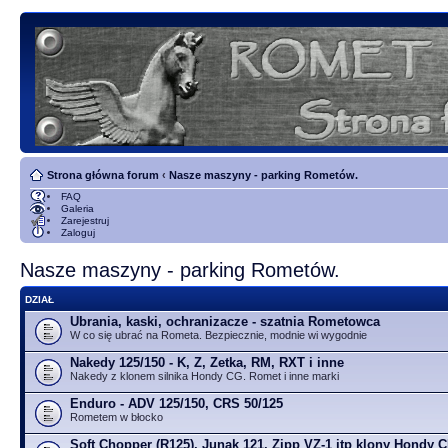
Strona główna forum
‹
Nasze maszyny - parking Rometów.
FAQ
Galeria
Zarejestruj
Zaloguj
Nasze maszyny - parking Rometów.
DZIAŁ
Ubrania, kaski, ochranizacze - szatnia Rometowca
W co się ubrać na Rometa. Bezpiecznie, modnie wi wygodnie
Nakedy 125/150 - K, Z, Zetka, RM, RXT i inne
Nakedy z klonem silnika Hondy CG. Romet i inne marki
Enduro - ADV 125/150, CRS 50/125
Rometem w błocko
Soft Chopper (R125), Junak 121, Zipp VZ-1 itp klony Hondy 